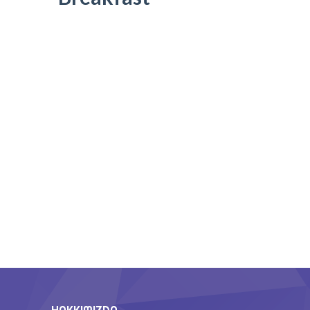
-- Okul/Öğretmen Destekleri
Eğitim Modeli
-- Tema Merkezli Öğrenme
-- Okuma-Yazma ve Matematik Etkinlikleri
-- Oyunlaştırılmış Öğrenme Modeli
-- Çevrimiçi Atölyeler
Paketler
Blog
İletişim
Ücretsiz Demo
HAKKIMIZDA