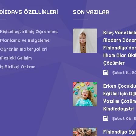
DIEDAYS ÖZELLIKLERI
SON YAZILAR
Kişiselleştirilmiş Öğrenmes
Kreş Yönetimi
Modern Döne
Planlama ve Belgeleme
Finlandiya’da
Öğrenim Materyalleri
İlham Alan Akıl
Mesleki Gelişim
Çözümler
İş Birlikçi Ortam
Şubat 14, 2
Erken Çocukl
Eğitimi için Dij
Yazılım Çözüm
Kindiedaystr!
Şubat 06, 
Finlandiya Eği