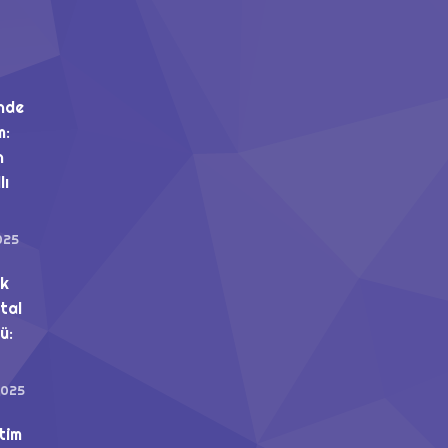
nde
m:
n
lı
025
uk
ital
ü:
2025
tim