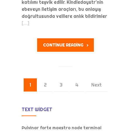
katılımı teşvik edilir. Kindiedaystr’nin
ebeveyn iletişim araçları, bu anlayış
doğrultusunda velilere anlık bildirimler
[…]
CONTINUE READING
1
2
3
4
Next
TEXT WIDGET
Pulvinar forte maestro node terminal