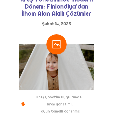
-- Okul/Öğretmen Destekleri
Dönem: Finlandiya’dan
İlham Alan Akıllı Çözümler
Eğitim Modeli
Şubat 14, 2025
-- Tema Merkezli Öğrenme
-- Okuma-Yazma ve Matematik Etkinlikleri
-- Oyunlaştırılmış Öğrenme Modeli
-- Çevrimiçi Atölyeler
Paketler
Blog
İletişim
Kreş yönetim uygulaması
,
kreş yönetimi
,
Ücretsiz Demo
oyun temelli öğrenme