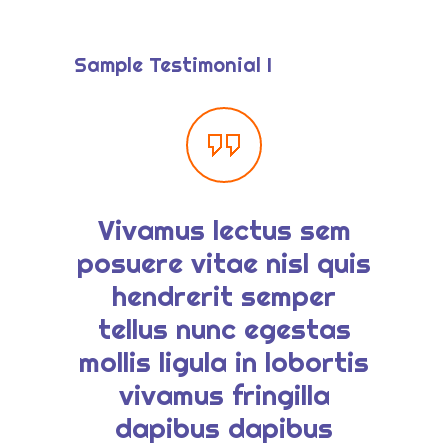
-- Okul/Öğretmen Destekleri
Eğitim Modeli
Sample Testimonial I
-- Tema Merkezli Öğrenme
-- Okuma-Yazma ve Matematik Etkinlikleri
-- Oyunlaştırılmış Öğrenme Modeli
Vivamus lectus sem
Quisq
-- Çevrimiçi Atölyeler
posuere vitae nisl quis
ve
Paketler
hendrerit semper
int
tellus nunc egestas
quis
Blog
mollis ligula in lobortis
cras
İletişim
vivamus fringilla
aliqu
Ücretsiz Demo
dapibus dapibus
est n