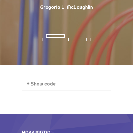
Gregorio L. McLaughlin
Ch
+ Show code
HAKKIMIZDA