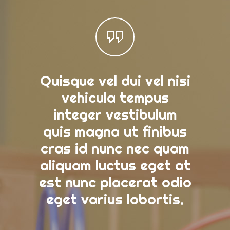
Quisque vel dui vel nisi
Aene
vehicula tempus
q
integer vestibulum
cond
quis magna ut finibus
la
cras id nunc nec quam
eui
aliquam luctus eget at
eg
est nunc placerat odio
bibe
eget varius lobortis.
c