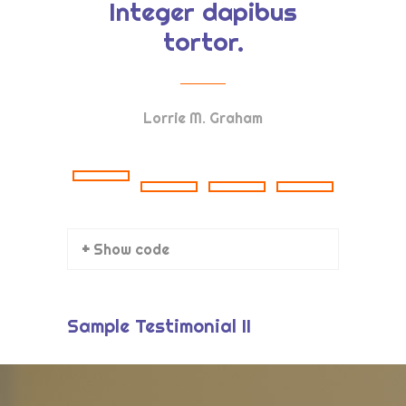
Integer dapibus
eget
Yönetim Paneli
tortor.
G
Lorrie M. Graham
+ Show code
Sample Testimonial II