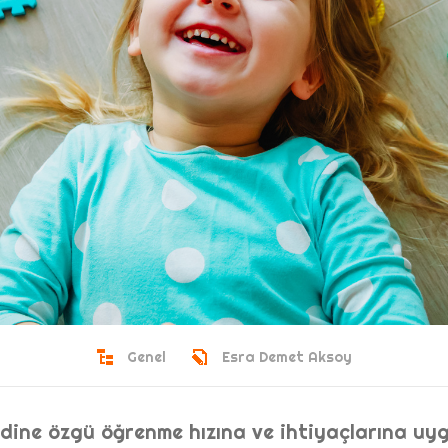
Genel
Esra Demet Aksoy
ine özgü öğrenme hızına ve ihtiyaçlarına uygu