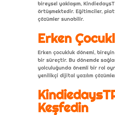
bireysel yaklaşım, KindiedaysT
örtüşmektedir. Eğitimciler, pla
çözümler sunabilir.
Erken Çocukl
Erken çocukluk dönemi, bireyin f
bir süreçtir. Bu dönemde sağla
yolculuğunda önemli bir rol oyn
yenilikçi dijital yazılım çözüml
KindiedaysTR
Keşfedin