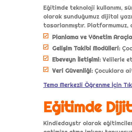
Eğitimde teknoloji kullanımı, s
olarak sunduğumuz dijital yazıl
tasarlanmıştır. Platformumuz, aş
Planlama ve Yönetim Araçlar
Gelişim Takibi Modülleri:
Çocu
Ebeveyn İletişimi:
Velilerle e
Veri Güvenliği:
Çocuklara ait
Tema Merkezli Öğrenme İçin Tıkl
Eğitimde Diji
Kindiedaystr olarak eğitimciler
optimize etme imkanı tanıyoruz.