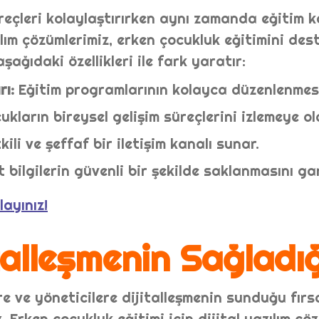
üreçleri kolaylaştırırken aynı zamanda eğitim ka
ım çözümlerimiz, erken çocukluk eğitimini dest
ağıdaki özellikleri ile fark yaratır:
ı:
Eğitim programlarının kolayca düzenlenmesi
kların bireysel gelişim süreçlerini izlemeye ol
tkili ve şeffaf bir iletişim kanalı sunar.
 bilgilerin güvenli bir şekilde saklanmasını ga
ayınız!
talleşmenin Sağladı
e ve yöneticilere dijitalleşmenin sunduğu fırsa
 Erken çocukluk eğitimi için dijital yazılım çö