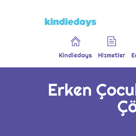
Kindiedays
Hizmetler
E
Erken Çocukl
Çö