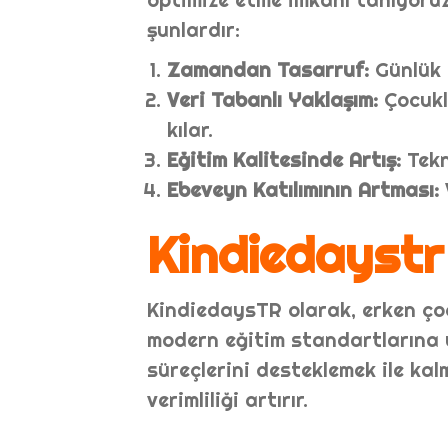
şunlardır:
Zamandan Tasarruf:
Günlük i
Veri Tabanlı Yaklaşım:
Çocukl
kılar.
Eğitim Kalitesinde Artış:
Tekn
Ebeveyn Katılımının Artması:
Kindiedaystr
KindiedaysTR olarak, erken çoc
modern eğitim standartlarına u
süreçlerini desteklemek ile ka
verimliliği artırır.