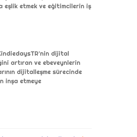
 eşlik etmek ve eğitimcilerin iş
KindiedaysTR’nin dijital
iğini artıran ve ebeveynlerin
rının dijitalleşme sürecinde
en inşa etmeye