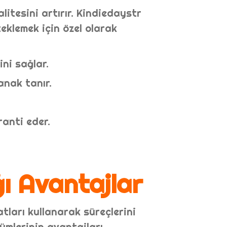
litesini artırır. Kindiedaystr
eklemek için özel olarak
ni sağlar.
anak tanır.
ranti eder.
ğı Avantajlar
tları kullanarak süreçlerini
zümlerinin avantajları